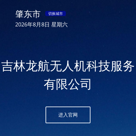
肇东市
切换城市
2026年8月8日 星期六
吉林龙航无人机科技服务
有限公司
进入官网