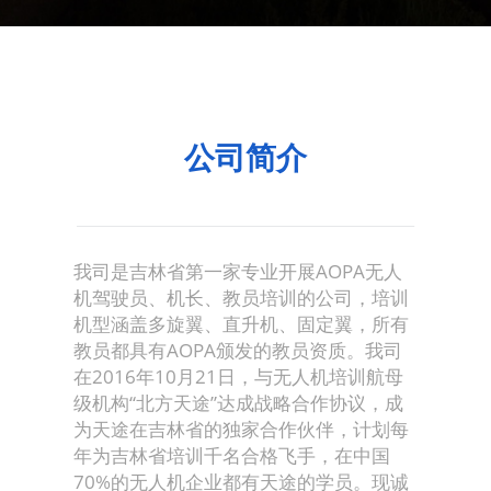
公司简介
我司是吉林省第一家专业开展AOPA无人
机驾驶员、机长、教员培训的公司，培训
机型涵盖多旋翼、直升机、固定翼，所有
教员都具有AOPA颁发的教员资质。我司
在2016年10月21日，与无人机培训航母
级机构“北方天途”达成战略合作协议，成
为天途在吉林省的独家合作伙伴，计划每
年为吉林省培训千名合格飞手，在中国
70%的无人机企业都有天途的学员。现诚