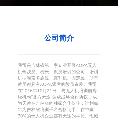
公司简介
我司是吉林省第一家专业开展AOPA无人
机驾驶员、机长、教员培训的公司，培训
机型涵盖多旋翼、直升机、固定翼，所有
教员都具有AOPA颁发的教员资质。我司
在2016年10月21日，与无人机培训航母
级机构“北方天途”达成战略合作协议，成
为天途在吉林省的独家合作伙伴，计划每
年为吉林省培训千名合格飞手，在中国
70%的无人机企业都有天途的学员。现诚