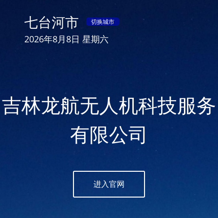
七台河市
切换城市
2026年8月8日 星期六
吉林龙航无人机科技服务
有限公司
进入官网