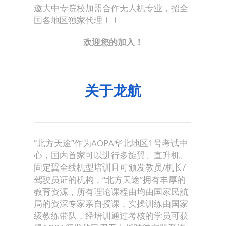
邀大中专院校加盟合作无人机专业，招全
国各地区独家代理！！
欢迎您的加入！
关于龙航
“北方天途”作为AOPA华北地区1号考试中
心，国内首家可以进行多旋翼、直升机、
固定翼全线机型培训且可颁发教员/机长/
驾驶员证的机构，“北方天途”拥有丰厚的
教育资源，所有理论课程由均由国家民航
局的资深专家亲自授课，实操训练由国家
级教练带队，经培训通过考核的学员可获