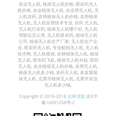
Copyright © 2016-2018.
吉林龙航
吉ICP
备16001258号-2