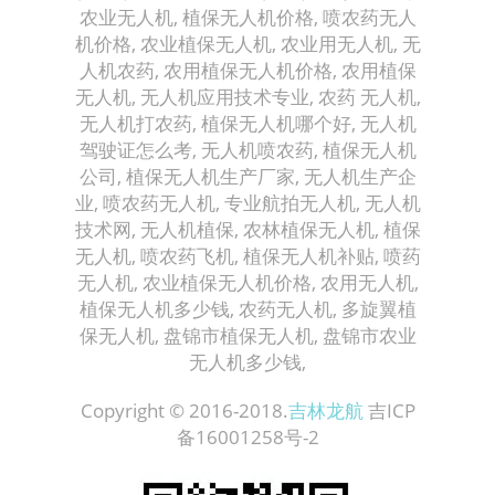
Copyright © 2016-2018.
吉林龙航
吉ICP
备16001258号-2