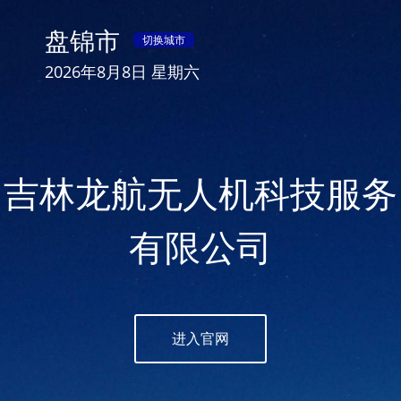
盘锦市
切换城市
2026年8月8日 星期六
吉林龙航无人机科技服务
有限公司
进入官网