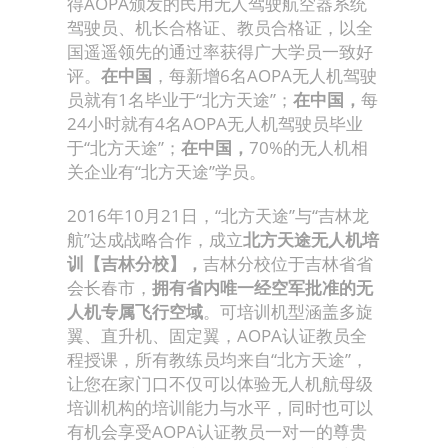
得AOPA颁发的民用无人驾驶航空器系统
驾驶员、机长合格证、教员合格证，以全
国遥遥领先的通过率获得广大学员一致好
评。
在中国
，每新增6名AOPA无人机驾驶
员就有1名毕业于“北方天途”；
在中国，
每
24小时就有4名AOPA无人机驾驶员毕业
于“北方天途”；
在中国，
70%的无人机相
关企业有“北方天途”学员。
2016年10月21日，“北方天途”与“吉林龙
航”达成战略合作，成立
北方天途无人机培
训【吉林分校】，
吉林分校位于吉林省省
会长春市，
拥有省内唯一经空军批准的无
人机专属飞行空域
。可培训机型涵盖多旋
翼、直升机、固定翼，AOPA认证教员全
程授课，所有教练员均来自“北方天途”，
让您在家门口不仅可以体验无人机航母级
培训机构的培训能力与水平，同时也可以
有机会享受AOPA认证教员一对一的尊贵