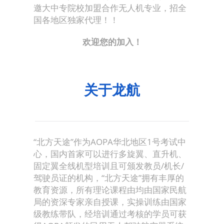
邀大中专院校加盟合作无人机专业，招全
国各地区独家代理！！
欢迎您的加入！
关于龙航
“北方天途”作为AOPA华北地区1号考试中
心，国内首家可以进行多旋翼、直升机、
固定翼全线机型培训且可颁发教员/机长/
驾驶员证的机构，“北方天途”拥有丰厚的
教育资源，所有理论课程由均由国家民航
局的资深专家亲自授课，实操训练由国家
级教练带队，经培训通过考核的学员可获