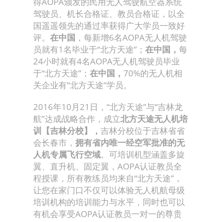
得AOPA颁发的民用无人驾驶航空器系统
驾驶员、机长合格证、教员合格证，以全
国遥遥领先的通过率获得广大学员一致好
评。
在中国
，每新增6名AOPA无人机驾驶
员就有1名毕业于“北方天途”；
在中国，
每
24小时就有4名AOPA无人机驾驶员毕业
于“北方天途”；
在中国，
70%的无人机相
关企业有“北方天途”学员。
2016年10月21日，“北方天途”与“吉林龙
航”达成战略合作，成立
北方天途无人机培
训【吉林分校】，
吉林分校位于吉林省省
会长春市，
拥有省内唯一经空军批准的无
人机专属飞行空域
。可培训机型涵盖多旋
翼、直升机、固定翼，AOPA认证教员全
程授课，所有教练员均来自“北方天途”，
让您在家门口不仅可以体验无人机航母级
培训机构的培训能力与水平，同时也可以
有机会享受AOPA认证教员一对一的尊贵